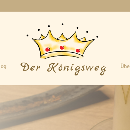
log
Übe